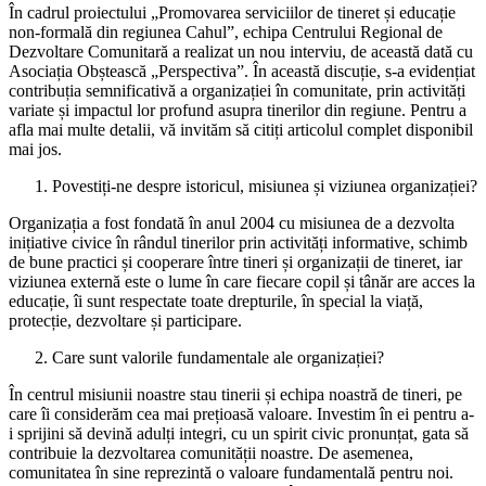
În cadrul proiectului „Promovarea serviciilor de tineret și educație
non-formală din regiunea Cahul”, echipa Centrului Regional de
Dezvoltare Comunitară a realizat un nou interviu, de această dată cu
Asociația Obștească „Perspectiva”. În această discuție, s-a evidențiat
contribuția semnificativă a organizației în comunitate, prin activități
variate și impactul lor profund asupra tinerilor din regiune. Pentru a
afla mai multe detalii, vă invităm să citiți articolul complet disponibil
mai jos.
Povestiți-ne despre istoricul, misiunea și viziunea organizației?
Organizația a fost fondată în anul 2004 cu misiunea de a dezvolta
inițiative civice în rândul tinerilor prin activități informative, schimb
de bune practici și cooperare între tineri și organizații de tineret, iar
viziunea externă este o lume în care fiecare copil și tânăr are acces la
educație, îi sunt respectate toate drepturile, în special la viață,
protecție, dezvoltare și participare.
Care sunt valorile fundamentale ale organizației?
În centrul misiunii noastre stau tinerii și echipa noastră de tineri, pe
care îi considerăm cea mai prețioasă valoare. Investim în ei pentru a-
i sprijini să devină adulți integri, cu un spirit civic pronunțat, gata să
contribuie la dezvoltarea comunității noastre. De asemenea,
comunitatea în sine reprezintă o valoare fundamentală pentru noi.