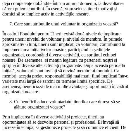
deja competențe dobândite într-un anumit domeniu, la dezvoltarea
cărora putem contribui. În esență, vom selecta tineri motivați și
dornici să se implice activ în activitățile noastre.
Care sunt atribuțiile unui voluntar în organizația voastră?
În cadrul Fondului pentru Tineri, există două nivele de implicare
pentru tineri: nivelul de voluntar și nivelul de membru. În primele
aproximativ 6 luni, tinerii sunt implicați ca voluntari, contribuind la
implementarea inițiativelor noastre, participând la ședințele
organizației, coordonând diverse activități, cu sprijinul echipei
noastre. De asemenea, ei mențin legătura cu partenerii noștri și
sprijină în diverse alte activități programate. După această perioadă
inițială, voluntarii sunt invitați să devină membri ai fondului. Ca
membri, aceștia preiau responsabilități mai mari, fiind implicati într-o
varietate mai largă de sarcini cu termene limită specifice. De
asemenea, beneficiază de mai multe avantaje și oportunități în cadrul
organizației noastre.
Ce beneficii aduce voluntariatul tinerilor care doresc să se
alăture organizației voastre?
Prin implicarea în diverse activități și proiecte, tinerii au
oportunitatea să se dezvolte personal și profesional. Ei învață să
lucreze în echipă, să gestioneze proiecte și să comunice eficient. De