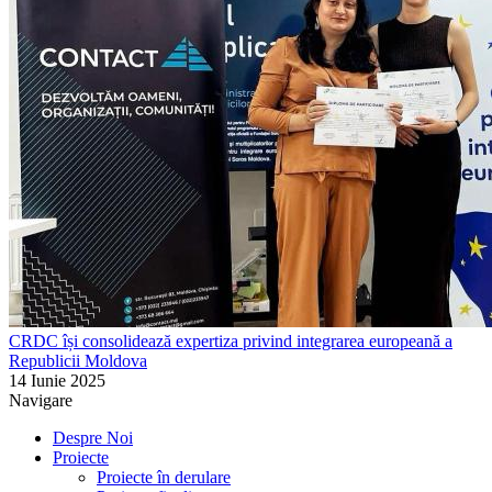
CRDC își consolidează expertiza privind integrarea europeană a
Republicii Moldova
14 Iunie 2025
Navigare
Despre Noi
Proiecte
Proiecte în derulare