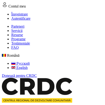
Contul meu
Înregistrare
Autentificare
Parteneri
Servicii
Resurse
Programe
Testimoniale
FAQ
Română
Русский
English
Donează pentru CRDC