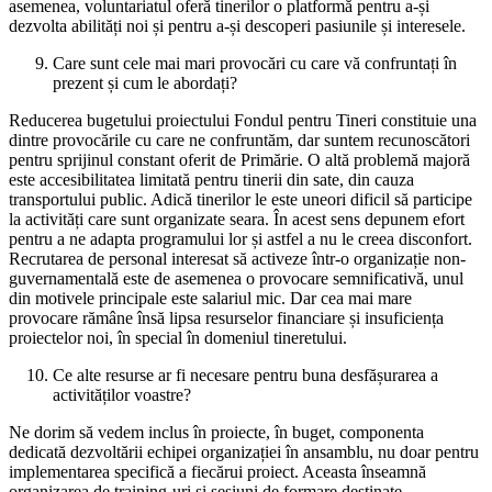
asemenea, voluntariatul oferă tinerilor o platformă pentru a-și
dezvolta abilități noi și pentru a-și descoperi pasiunile și interesele.
Care sunt cele mai mari provocări cu care vă confruntați în
prezent și cum le abordați?
Reducerea bugetului proiectului Fondul pentru Tineri constituie una
dintre provocările cu care ne confruntăm, dar suntem recunoscători
pentru sprijinul constant oferit de Primărie. O altă problemă majoră
este accesibilitatea limitată pentru tinerii din sate, din cauza
transportului public. Adică tinerilor le este uneori dificil să participe
la activități care sunt organizate seara. În acest sens depunem efort
pentru a ne adapta programului lor și astfel a nu le creea disconfort.
Recrutarea de personal interesat să activeze într-o organizație non-
guvernamentală este de asemenea o provocare semnificativă, unul
din motivele principale este salariul mic. Dar cea mai mare
provocare rămâne însă lipsa resurselor financiare și insuficiența
proiectelor noi, în special în domeniul tineretului.
Ce alte resurse ar fi necesare pentru buna desfășurarea a
activităților voastre?
Ne dorim să vedem inclus în proiecte, în buget, componenta
dedicată dezvoltării echipei organizației în ansamblu, nu doar pentru
implementarea specifică a fiecărui proiect. Aceasta înseamnă
organizarea de training-uri și sesiuni de formare destinate