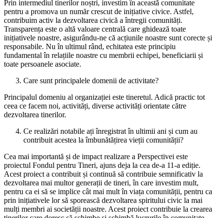
Prin intermediul tinerilor noștri, investim în această comunitate
pentru a promova un număr crescut de inițiative civice. Astfel,
contribuim activ la dezvoltarea civică a întregii comunități.
Transparența este o altă valoare centrală care ghidează toate
inițiativele noastre, asigurându-ne că acțiunile noastre sunt corecte și
responsabile. Nu în ultimul rând, echitatea este principiu
fundamental în relațiile noastre cu membrii echipei, beneficiarii și
toate persoanele asociate.
Care sunt principalele domenii de activitate?
Principalul domeniu al organizației este tineretul. Adică practic tot
ceea ce facem noi, activități, diverse activități orientate către
dezvoltarea tinerilor.
Ce realizări notabile ați înregistrat în ultimii ani și cum au
contribuit acestea la îmbunătățirea vieții comunității?
Cea mai importantă și de impact realizare a Perspectivei este
proiectul Fondul pentru Tineri, ajuns deja la cea de-a 11-a ediție.
Acest proiect a contribuit și continuă să contribuie semnificativ la
dezvoltarea mai multor generații de tineri, în care investim mult,
pentru ca ei să se implice cât mai mult în viața comunității, pentru ca
prin inițiativele lor să sporească dezvoltarea spiritului civic la mai
mulți membri ai societății noastre. Acest proiect contribuie la crearea
tinerilor care doresc să schimbe și schimbă lucrurile în comunitate.