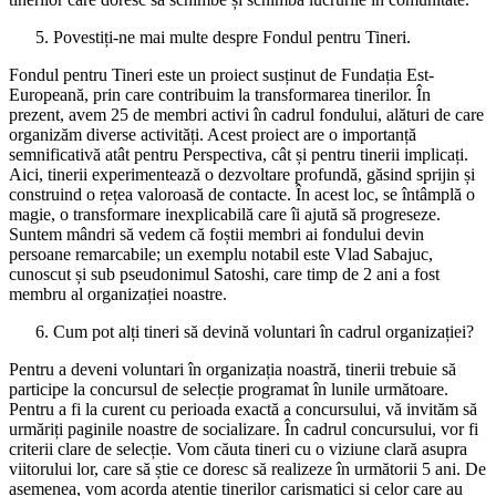
Povestiți-ne mai multe despre Fondul pentru Tineri.
Fondul pentru Tineri este un proiect susținut de Fundația Est-
Europeană, prin care contribuim la transformarea tinerilor. În
prezent, avem 25 de membri activi în cadrul fondului, alături de care
organizăm diverse activități. Acest proiect are o importanță
semnificativă atât pentru Perspectiva, cât și pentru tinerii implicați.
Aici, tinerii experimentează o dezvoltare profundă, găsind sprijin și
construind o rețea valoroasă de contacte. În acest loc, se întâmplă o
magie, o transformare inexplicabilă care îi ajută să progreseze.
Suntem mândri să vedem că foștii membri ai fondului devin
persoane remarcabile; un exemplu notabil este Vlad Sabajuc,
cunoscut și sub pseudonimul Satoshi, care timp de 2 ani a fost
membru al organizației noastre.
Cum pot alți tineri să devină voluntari în cadrul organizației?
Pentru a deveni voluntari în organizația noastră, tinerii trebuie să
participe la concursul de selecție programat în lunile următoare.
Pentru a fi la curent cu perioada exactă a concursului, vă invităm să
urmăriți paginile noastre de socializare. În cadrul concursului, vor fi
criterii clare de selecție. Vom căuta tineri cu o viziune clară asupra
viitorului lor, care să știe ce doresc să realizeze în următorii 5 ani. De
asemenea, vom acorda atenție tinerilor carismatici și celor care au