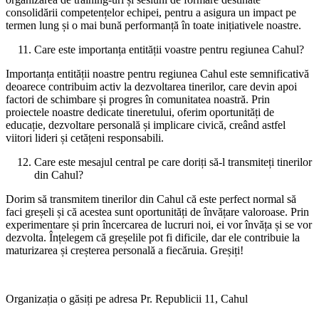
consolidării competențelor echipei, pentru a asigura un impact pe
termen lung și o mai bună performanță în toate inițiativele noastre.
Care este importanța entității voastre pentru regiunea Cahul?
Importanța entității noastre pentru regiunea Cahul este semnificativă
deoarece contribuim activ la dezvoltarea tinerilor, care devin apoi
factori de schimbare și progres în comunitatea noastră. Prin
proiectele noastre dedicate tineretului, oferim oportunități de
educație, dezvoltare personală și implicare civică, creând astfel
viitori lideri și cetățeni responsabili.
Care este mesajul central pe care doriți să-l transmiteți tinerilor
din Cahul?
Dorim să transmitem tinerilor din Cahul că este perfect normal să
faci greșeli și că acestea sunt oportunități de învățare valoroase. Prin
experimentare și prin încercarea de lucruri noi, ei vor învăța și se vor
dezvolta. Înțelegem că greșelile pot fi dificile, dar ele contribuie la
maturizarea și creșterea personală a fiecăruia. Greșiți!
Organizația o găsiți pe adresa Pr. Republicii 11, Cahul