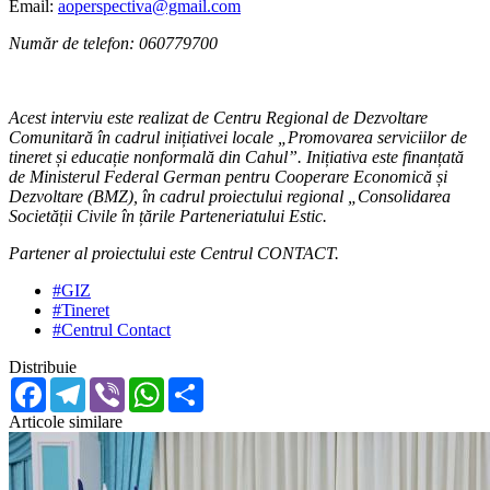
Email:
aoperspectiva@gmail.com
Număr de telefon: 060779700
Acest interviu este realizat de Centru Regional de Dezvoltare
Comunitară în cadrul inițiativei locale „Promovarea serviciilor de
tineret și educație nonformală din Cahul”. Inițiativa este finanțată
de Ministerul Federal German pentru Cooperare Economică și
Dezvoltare (BMZ), în cadrul proiectului regional „Consolidarea
Societății Civile în țările Parteneriatului Estic.
Partener al proiectului este Centrul CONTACT.
#GIZ
#Tineret
#Centrul Contact
Distribuie
Facebook
Telegram
Viber
WhatsApp
Share
Articole similare