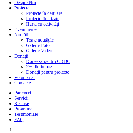
Despre Noi
Proiecte
Proiecte în derulare
Proiecte finalizate
Harta cu activități
Evenimente
Noutăți
Toate noutățile
Galerie Foto
Galerie Video
Donații
Donează pentru CRDC
2% din impozit
Donații pentru proiecte
Voluntariat
Contacte
Parteneri
Servicii
Resurse
Programe
Testimoniale
FAQ