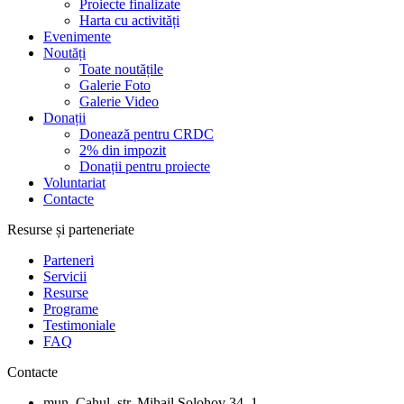
Proiecte finalizate
Harta cu activități
Evenimente
Noutăți
Toate noutățile
Galerie Foto
Galerie Video
Donații
Donează pentru CRDC
2% din impozit
Donații pentru proiecte
Voluntariat
Contacte
Resurse și parteneriate
Parteneri
Servicii
Resurse
Programe
Testimoniale
FAQ
Contacte
mun. Cahul, str. Mihail Șolohov 34, 1