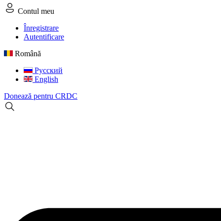
Contul meu
Înregistrare
Autentificare
Română
Русский
English
Donează pentru CRDC