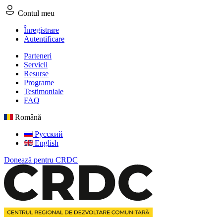
Contul meu
Înregistrare
Autentificare
Parteneri
Servicii
Resurse
Programe
Testimoniale
FAQ
Română
Русский
English
Donează pentru CRDC