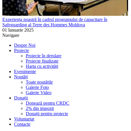
Experiența noastră în cadrul programului de capacitare în
Safeguarding al Terre des Hommes Moldova
01 Ianuarie 2025
Navigare
Despre Noi
Proiecte
Proiecte în derulare
Proiecte finalizate
Harta cu activități
Evenimente
Noutăți
Toate noutățile
Galerie Foto
Galerie Video
Donații
Donează pentru CRDC
2% din impozit
Donații pentru proiecte
Voluntariat
Contacte