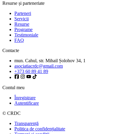
Resurse și parteneriate
Parteneri
Servicii
Resurse
Programe
Testimoniale
FAQ
Contacte
mun. Cahul, str. Mihail Șolohov 34, 1
asociatiacrdc@gmail.com
+373 60 89 41 89
Contul meu
Înregistrare
Autentificare
© CRDC
Transparență
Politica de confidențialitate