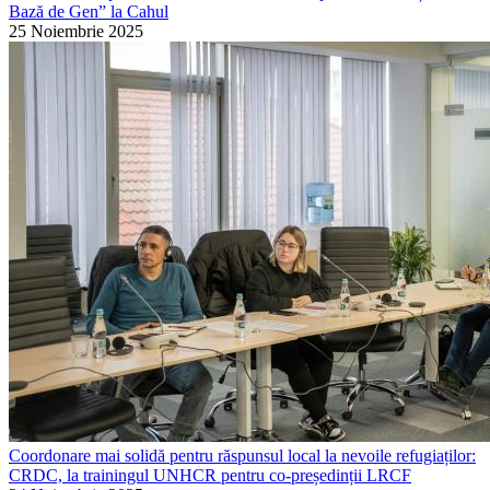
Bază de Gen” la Cahul
25 Noiembrie 2025
Coordonare mai solidă pentru răspunsul local la nevoile refugiaților:
CRDC, la trainingul UNHCR pentru co-președinții LRCF