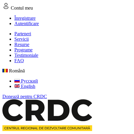
Contul meu
Înregistrare
Autentificare
Parteneri
Servicii
Resurse
Programe
Testimoniale
FAQ
Română
Русский
English
Donează pentru CRDC