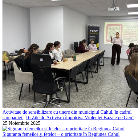
Activitate de sensibilizare cu tinere din municipiul Cahul, în cadrul
campaniei „16 Zile de Activism împotriva Violenței Bazate pe Gen”
25 Noiembrie 2025
Siguranța femeilor și fetelor – o prioritate în Regiunea Cahul