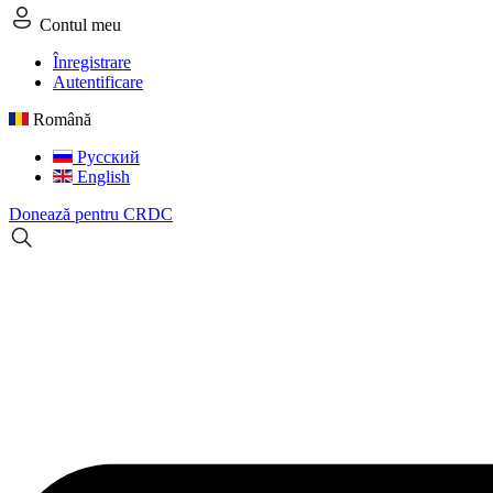
Contul meu
Înregistrare
Autentificare
Română
Русский
English
Donează pentru CRDC