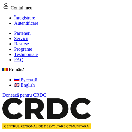
Contul meu
Înregistrare
Autentificare
Parteneri
Servicii
Resurse
Programe
Testimoniale
FAQ
Română
Русский
English
Donează pentru CRDC