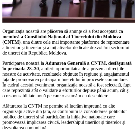
Organizația noastră are plăcerea să anunțe că a fost acceptată ca
membră a Consiliului Național al Tineretului din Moldova
(CNTM)
, una dintre cele mai importante platforme de reprezentare
a tinerilor și tinerelor și a inițiativelor dedicate dezvoltării sectorului
de tineret din Republica Moldova.
Participarea noastră la
Adunarea Generală a CNTM, desfășurată
în perioada 28–30
, a oferit oportunitatea de a prezenta direcțiile
noastre de activitate, rezultatele obținute în regiune și angajamentul
față de promovarea participării tineretului în procesele comunitare.
În cadrul acestui eveniment, organizația noastră a fost selectată, fapt
care reprezintă atât o validare a eforturilor depuse până acum, cât și
o responsabilitate nouă pe care o asumăm cu deschidere.
Alăturarea la CNTM ne permite să lucrăm împreună cu alte
organizații active din țară, să contribuim la consolidarea politicilor
publice de tineret și să participăm la inițiative naționale care
promovează implicarea civică, leadershipul tinerilor și tinerelor și
dezvoltarea comunitară.