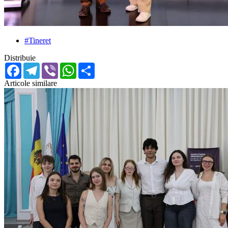
#Tineret
Distribuie
Facebook
Telegram
Viber
WhatsApp
Share
Articole similare