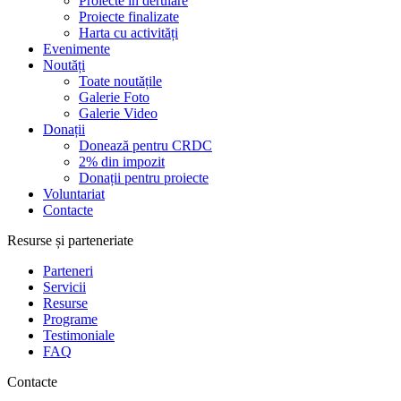
Proiecte în derulare
Proiecte finalizate
Harta cu activități
Evenimente
Noutăți
Toate noutățile
Galerie Foto
Galerie Video
Donații
Donează pentru CRDC
2% din impozit
Donații pentru proiecte
Voluntariat
Contacte
Resurse și parteneriate
Parteneri
Servicii
Resurse
Programe
Testimoniale
FAQ
Contacte