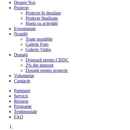
Despre Noi
Proiecte
Proiecte în derulare
Proiecte finalizate
Harta cu activități
Evenimente
Noutăți
Toate noutățile
Galerie Foto
Galerie Video
Donații
Donează pentru CRDC
2% din impozit
Donații pentru proiecte
Voluntariat
Contacte
Parteneri
Servicii
Resurse
Programe
Testimoniale
FAQ