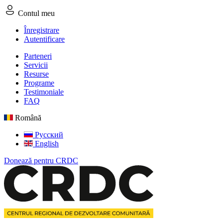
Contul meu
Înregistrare
Autentificare
Parteneri
Servicii
Resurse
Programe
Testimoniale
FAQ
Română
Русский
English
Donează pentru CRDC