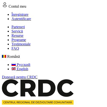
Contul meu
Înregistrare
Autentificare
Parteneri
Servicii
Resurse
Programe
Testimoniale
FAQ
Română
Русский
English
Donează pentru CRDC