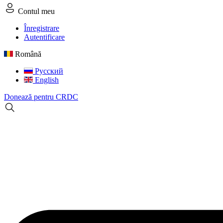
Contul meu
Înregistrare
Autentificare
Română
Русский
English
Donează pentru CRDC