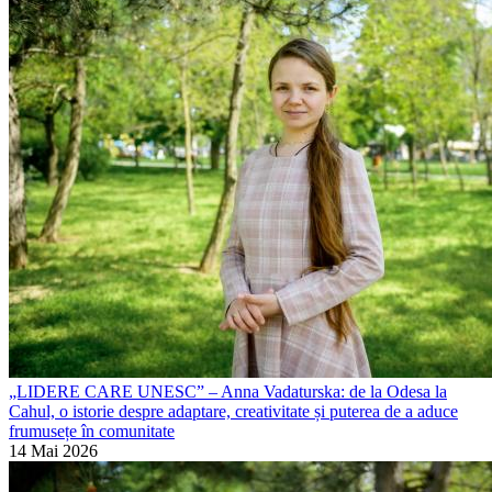
„LIDERE CARE UNESC” – Anna Vadaturska: de la Odesa la
Cahul, o istorie despre adaptare, creativitate și puterea de a aduce
frumusețe în comunitate
14 Mai 2026