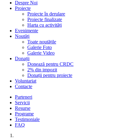
Despre Noi
Proiecte
Proiecte în derulare
Proiecte finalizate
Harta cu activități
Evenimente
Noutăți
Toate noutățile
Galerie Foto
Galerie Video
Donații
Donează pentru CRDC
2% din impozit
Donații pentru proiecte
Voluntariat
Contacte
Parteneri
Servicii
Resurse
Programe
Testimoniale
FAQ