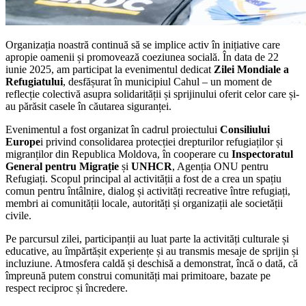
Organizația noastră continuă să se implice activ în inițiative care
apropie oamenii și promovează coeziunea socială. În data de 22
iunie 2025, am participat la evenimentul dedicat
Zilei Mondiale a
Refugiatului
, desfășurat în municipiul Cahul – un moment de
reflecție colectivă asupra solidarității și sprijinului oferit celor care și-
au părăsit casele în căutarea siguranței.
Evenimentul a fost organizat în cadrul proiectului
Consiliului
Europe
i privind consolidarea protecției drepturilor refugiaților și
migranților din Republica Moldova, în cooperare cu
Inspectoratul
General pentru Migrație
și
UNHCR
, Agenția ONU pentru
Refugiați. Scopul principal al activității a fost de a crea un spațiu
comun pentru întâlnire, dialog și activități recreative între refugiați,
membri ai comunității locale, autorități și organizații ale societății
civile.
Pe parcursul zilei, participanții au luat parte la activități culturale și
educative, au împărtășit experiențe și au transmis mesaje de sprijin și
incluziune. Atmosfera caldă și deschisă a demonstrat, încă o dată, că
împreună putem construi comunități mai primitoare, bazate pe
respect reciproc și încredere.