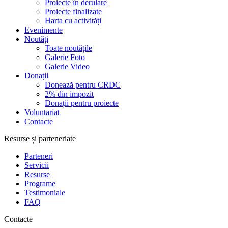
Proiecte în derulare
Proiecte finalizate
Harta cu activități
Evenimente
Noutăți
Toate noutățile
Galerie Foto
Galerie Video
Donații
Donează pentru CRDC
2% din impozit
Donații pentru proiecte
Voluntariat
Contacte
Resurse și parteneriate
Parteneri
Servicii
Resurse
Programe
Testimoniale
FAQ
Contacte