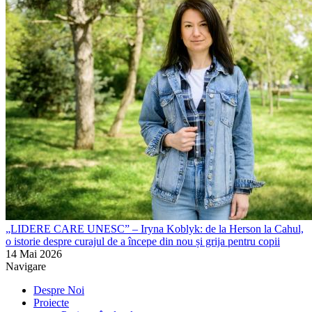
„LIDERE CARE UNESC” – Iryna Koblyk: de la Herson la Cahul,
o istorie despre curajul de a începe din nou și grija pentru copii
14 Mai 2026
Navigare
Despre Noi
Proiecte