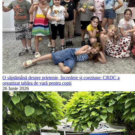
O săptămână despre prietenie, încredere și coeziune: CRDC a
organizat tabăra de vară pentru copii
26 Iunie 2026