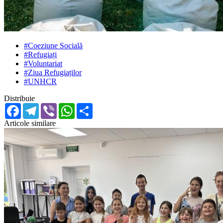
#Coeziune Socială
#Refugiați
#Voluntariat
#Ziua Refugiaților
#UNHCR
Distribuie
Facebook
Telegram
Viber
WhatsApp
Share
Articole similare