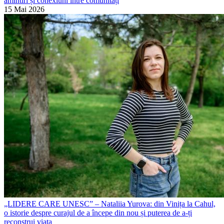
amintiri și conexiuni între comunități
15 Mai 2026
„LIDERE CARE UNESC” – Nataliia Yurova: din Vinița la Cahul,
o istorie despre curajul de a începe din nou și puterea de a-ți
reconstrui viața