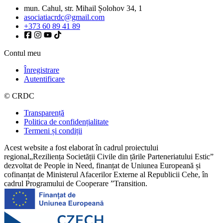
mun. Cahul, str. Mihail Șolohov 34, 1
asociatiacrdc@gmail.com
+373 60 89 41 89
Contul meu
Înregistrare
Autentificare
© CRDC
Transparență
Politica de confidențialitate
Termeni și condiții
Acest website a fost elaborat în cadrul proiectului
regional„Reziliența Societății Civile din țările Parteneriatului Estic”
dezvoltat de People in Need, finanțat de Uniunea Europeană și
cofinanțat de Ministerul Afacerilor Externe al Republicii Cehe, în
cadrul Programului de Cooperare ”Transition.