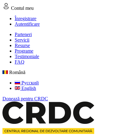
Contul meu
Înregistrare
Autentificare
Parteneri
Servicii
Resurse
Programe
Testimoniale
FAQ
Română
Русский
English
Donează pentru CRDC