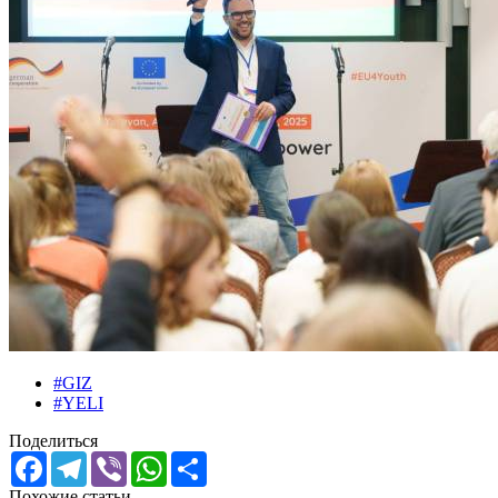
#GIZ
#YELI
Поделиться
Facebook
Telegram
Viber
WhatsApp
Share
Похожие статьи