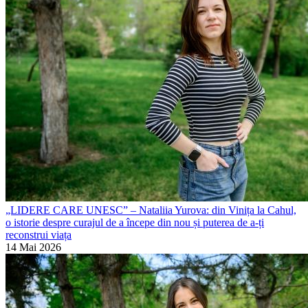
„LIDERE CARE UNESC” – Nataliia Yurova: din Vinița la Cahul,
o istorie despre curajul de a începe din nou și puterea de a-ți
reconstrui viața
14 Mai 2026