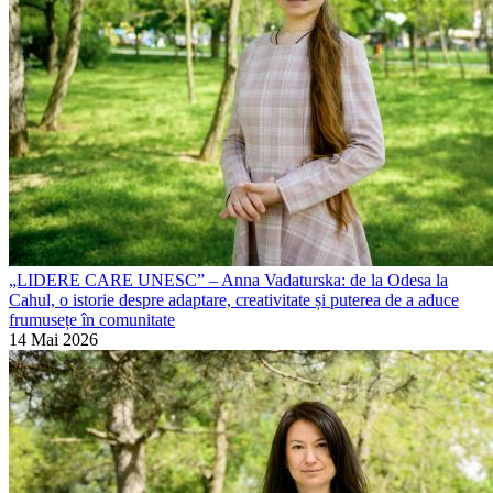
„LIDERE CARE UNESC” – Anna Vadaturska: de la Odesa la
Cahul, o istorie despre adaptare, creativitate și puterea de a aduce
frumusețe în comunitate
14 Mai 2026