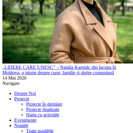
„LIDERE CARE UNESC” – Natalia Karsiuk: din Iacutia în
Moldova, o istorie despre curaj, familie și slujire comunitară
14 Mai 2026
Navigare
Despre Noi
Proiecte
Proiecte în derulare
Proiecte finalizate
Harta cu activități
Evenimente
Noutăți
Toate noutățile