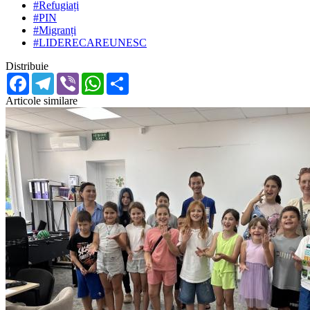
#Refugiați
#PIN
#Migranți
#LIDERECAREUNESC
Distribuie
Facebook
Telegram
Viber
WhatsApp
Share
Articole similare