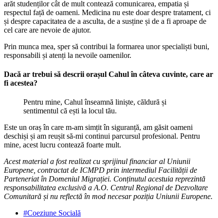
arăt studenților cât de mult contează comunicarea, empatia și
respectul față de oameni. Medicina nu este doar despre tratament, ci
și despre capacitatea de a asculta, de a susține și de a fi aproape de
cel care are nevoie de ajutor.
Prin munca mea, sper să contribui la formarea unor specialiști buni,
responsabili și atenți la nevoile oamenilor.
Dacă ar trebui să descrii orașul Cahul în câteva cuvinte, care ar
fi acestea?
Pentru mine, Cahul înseamnă liniște, căldură și
sentimentul că ești la locul tău.
Este un oraș în care m-am simțit în siguranță, am găsit oameni
deschiși și am reușit să-mi continui parcursul profesional. Pentru
mine, acest lucru contează foarte mult.
Acest material a fost realizat cu sprijinul financiar al Uniunii
Europene, contractat de ICMPD prin intermediul Facilității de
Parteneriat în Domeniul Migrației. Conținutul acestuia reprezintă
responsabilitatea exclusivă a A.O. Centrul Regional de Dezvoltare
Comunitară și nu reflectă în mod necesar poziția Uniunii Europene.
#Coeziune Socială