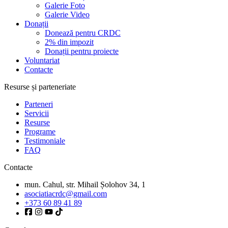
Galerie Foto
Galerie Video
Donații
Donează pentru CRDC
2% din impozit
Donații pentru proiecte
Voluntariat
Contacte
Resurse și parteneriate
Parteneri
Servicii
Resurse
Programe
Testimoniale
FAQ
Contacte
mun. Cahul, str. Mihail Șolohov 34, 1
asociatiacrdc@gmail.com
+373 60 89 41 89