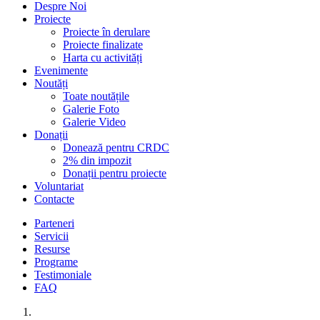
Despre Noi
Proiecte
Proiecte în derulare
Proiecte finalizate
Harta cu activități
Evenimente
Noutăți
Toate noutățile
Galerie Foto
Galerie Video
Donații
Donează pentru CRDC
2% din impozit
Donații pentru proiecte
Voluntariat
Contacte
Parteneri
Servicii
Resurse
Programe
Testimoniale
FAQ