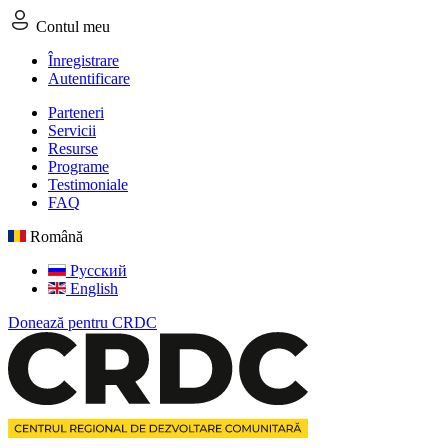
Contul meu
Înregistrare
Autentificare
Parteneri
Servicii
Resurse
Programe
Testimoniale
FAQ
Română
Русский
English
Donează pentru CRDC