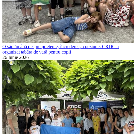
O săptămână despre prietenie, încredere și coeziune: CRDC a
organizat tabăra de vară pentru copii
26 Iunie 2026