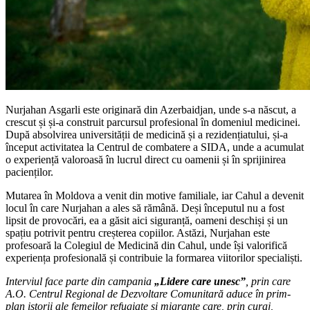
Nurjahan Asgarli este originară din Azerbaidjan, unde s-a născut, a
crescut și și-a construit parcursul profesional în domeniul medicinei.
După absolvirea universității de medicină și a rezidențiatului, și-a
început activitatea la Centrul de combatere a SIDA, unde a acumulat
o experiență valoroasă în lucrul direct cu oamenii și în sprijinirea
pacienților.
Mutarea în Moldova a venit din motive familiale, iar Cahul a devenit
locul în care Nurjahan a ales să rămână. Deși începutul nu a fost
lipsit de provocări, ea a găsit aici siguranță, oameni deschiși și un
spațiu potrivit pentru creșterea copiilor. Astăzi, Nurjahan este
profesoară la Colegiul de Medicină din Cahul, unde își valorifică
experiența profesională și contribuie la formarea viitorilor specialiști.
Interviul face parte din campania
„Lidere care unesc”
, prin care
A.O. Centrul Regional de Dezvoltare Comunitară aduce în prim-
plan istorii ale femeilor refugiate și migrante care, prin curaj,