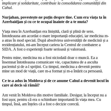
implicare și solidaritate, contribuie la consolidarea comunității din
Cahul.
Nurjahan, povestește-ne puțin despre tine. Cum era viața ta în
Azerbaidjan și cu ce te ocupai înainte de a te muta?
Viața mea în Azerbaidjan era liniștită, clară și plină de sens.
Întotdeauna am acordat o mare importanță educației, iar medicina m-
a atras în mod special. După absolvirea universității de medicină și a
rezidențiatului, mi-am început cariera la Centrul de combatere a
SIDA. A fost o experiență foarte serioasă și valoroasă.
Pentru mine, medicina nu a fost niciodată doar o muncă. Ea a
însemnat întotdeauna comunicare vie, capacitatea de a asculta
pacientul și de a-l sprijini. Cu timpul, medicina a devenit pentru
mine un mod de viață, care m-a format și m-a întărit ca persoană.
Ce te-a adus în Moldova și de ce anume Cahul a devenit locul în
care ai decis să rămâi?
Am venit în Moldova din motive familiale. Desigur, la început nu a
fost ușor, pentru că era o schimbare importantă în viața mea. Cu
timpul, însă, am înțeles că a fost o decizie corectă.