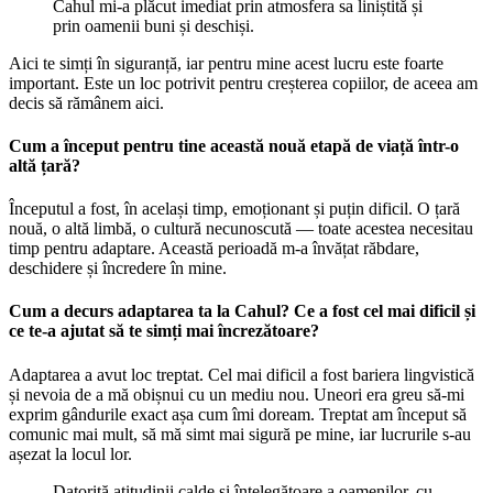
Cahul mi-a plăcut imediat prin atmosfera sa liniștită și
prin oamenii buni și deschiși.
Aici te simți în siguranță, iar pentru mine acest lucru este foarte
important. Este un loc potrivit pentru creșterea copiilor, de aceea am
decis să rămânem aici.
Cum a început pentru tine această nouă etapă de viață într-o
altă țară?
Începutul a fost, în același timp, emoționant și puțin dificil. O țară
nouă, o altă limbă, o cultură necunoscută — toate acestea necesitau
timp pentru adaptare. Această perioadă m-a învățat răbdare,
deschidere și încredere în mine.
Cum a decurs adaptarea ta la Cahul? Ce a fost cel mai dificil și
ce te-a ajutat să te simți mai încrezătoare?
Adaptarea a avut loc treptat. Cel mai dificil a fost bariera lingvistică
și nevoia de a mă obișnui cu un mediu nou. Uneori era greu să-mi
exprim gândurile exact așa cum îmi doream. Treptat am început să
comunic mai mult, să mă simt mai sigură pe mine, iar lucrurile s-au
așezat la locul lor.
Datorită atitudinii calde și înțelegătoare a oamenilor, cu