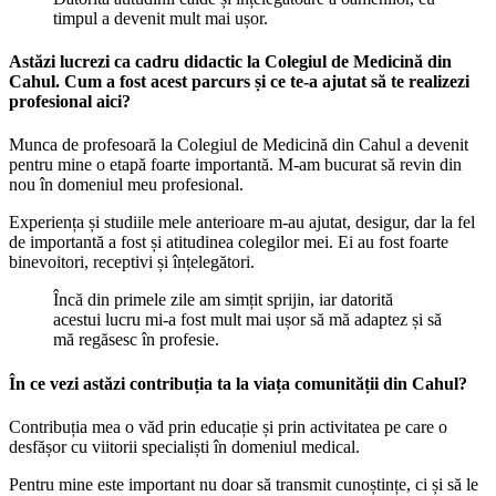
timpul a devenit mult mai ușor.
Astăzi lucrezi ca cadru didactic la Colegiul de Medicină din
Cahul. Cum a fost acest parcurs și ce te-a ajutat să te realizezi
profesional aici?
Munca de profesoară la Colegiul de Medicină din Cahul a devenit
pentru mine o etapă foarte importantă. M-am bucurat să revin din
nou în domeniul meu profesional.
Experiența și studiile mele anterioare m-au ajutat, desigur, dar la fel
de importantă a fost și atitudinea colegilor mei. Ei au fost foarte
binevoitori, receptivi și înțelegători.
Încă din primele zile am simțit sprijin, iar datorită
acestui lucru mi-a fost mult mai ușor să mă adaptez și să
mă regăsesc în profesie.
În ce vezi astăzi contribuția ta la viața comunității din Cahul?
Contribuția mea o văd prin educație și prin activitatea pe care o
desfășor cu viitorii specialiști în domeniul medical.
Pentru mine este important nu doar să transmit cunoștințe, ci și să le